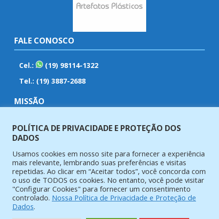
FALE CONOSCO
Cel.:
(19) 98114-1322
Tel.: (19) 3887-2688
MISSÃO
Fabricar e vender artefatos plásticos com qualidade,
POLÍTICA DE PRIVACIDADE E PROTEÇÃO DOS
eficiência, ética e responsabilidade em nossos produtos e
DADOS
serviços.
Usamos cookies em nosso site para fornecer a experiência
mais relevante, lembrando suas preferências e visitas
PORTA DOCUMENTOS
repetidas. Ao clicar em “Aceitar todos”, você concorda com
o uso de TODOS os cookies. No entanto, você pode visitar
Despachamos para todo Brasil
Carteirinhas Plásticas
"Configurar Cookies" para fornecer um consentimento
com rapidez e segurança através de transportadoras ou
controlado.
Nossa Política de Privacidade e Proteção de
via Sedex dos Correios.
Dados
.