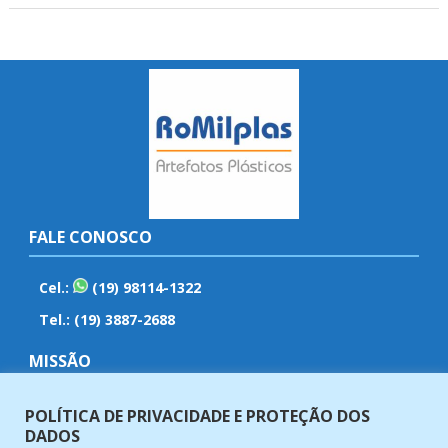
FALE CONOSCO
Cel.:
(19) 98114-1322
Tel.: (19) 3887-2688
MISSÃO
Fabricar e vender artefatos plásticos com qualidade,
POLÍTICA DE PRIVACIDADE E PROTEÇÃO DOS
eficiência, ética e responsabilidade em nossos produtos e
DADOS
serviços.