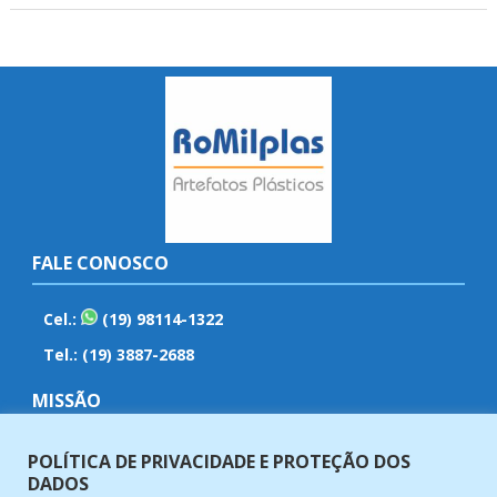
FALE CONOSCO
Cel.:
(19) 98114-1322
Tel.: (19) 3887-2688
MISSÃO
Fabricar e vender artefatos plásticos com qualidade,
POLÍTICA DE PRIVACIDADE E PROTEÇÃO DOS
eficiência, ética e responsabilidade em nossos produtos e
DADOS
serviços.