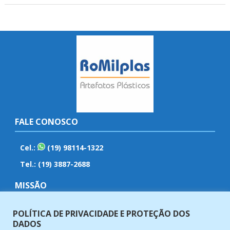
FALE CONOSCO
Cel.:
(19) 98114-1322
Tel.: (19) 3887-2688
MISSÃO
Fabricar e vender artefatos plásticos com qualidade,
POLÍTICA DE PRIVACIDADE E PROTEÇÃO DOS
eficiência, ética e responsabilidade em nossos produtos e
DADOS
serviços.